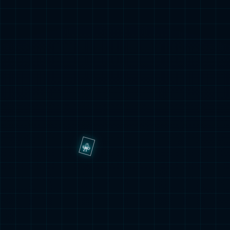
CBA季后赛四强全部产生
2026-06-12 · CBA
世界杯小组赛抽签结果揭晓
2026-06-11 · 世界杯