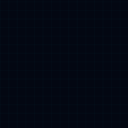
事直播、体育资讯、数据排行等一站式服务。致力于为球迷带来最
快速、最精准的体育数据体验。
联系方式
📧
contact@962671.com
📞 400-888-9626
🏢 北京市朝阳区体育中心路88号
一键分享
📱
📲
💬
🔄
⭐
安卓下载
苹果下载
© 2026 球探篮球比分 962671.com 专业篮球数据平台 All Rights
Reserved.