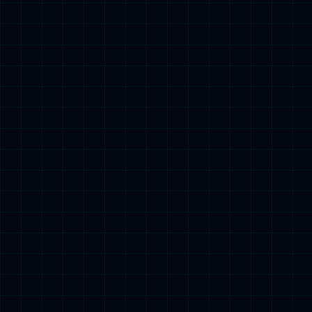
网站栏目
首页
世界杯
赛程
比分
联赛
资讯
排行
互动
球坛
关于我们
球探篮球比分-962671.com 专业体育数据平台，提供即时比分、赛